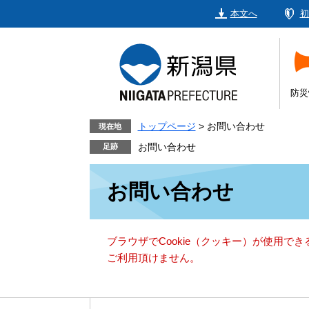
ペ
メ
本文へ
初
ー
ニ
ジ
ュ
の
ー
先
を
頭
飛
防災
で
ば
す。
し
トップページ
>
お問い合わせ
現在地
て
お問い合わせ
本
本
文
お問い合わせ
文
へ
ブラウザでCookie（クッキー）が使用で
ご利用頂けません。