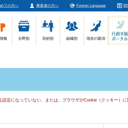
めての方へ
事業者の方へ
Foreign Language
閲
情報
分野別
目的別
組織別
現在の新潟
きる設定になっていない、または、ブラウザがCookie（クッキー