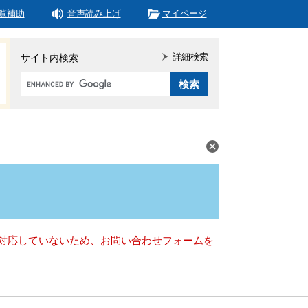
覧補助
音声読み上げ
マイページ
詳細検索
サイト内検索
Google
カ
ス
タ
ム
検
索
）に対応していないため、お問い合わせフォームを