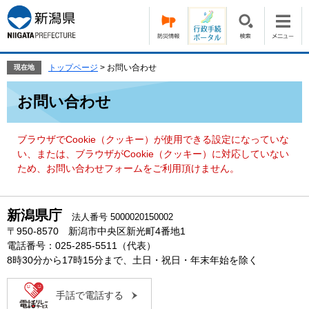
ペ
メ
ー
ニ
ジ
ュ
の
ー
先
を
トップページ
>
お問い合わせ
現在地
頭
飛
本
で
ば
お問い合わせ
文
す。
し
て
本
ブラウザでCookie（クッキー）が使用できる設定になっていな
文
い、または、ブラウザがCookie（クッキー）に対応していない
へ
ため、お問い合わせフォームをご利用頂けません。
新潟県庁
法人番号 5000020150002
〒950-8570 新潟市中央区新光町4番地1
電話番号：025-285-5511（代表）
8時30分から17時15分まで、土日・祝日・年末年始を除く
手話で電話する