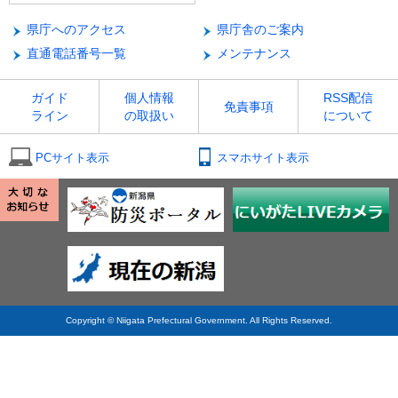
県庁へのアクセス
県庁舎のご案内
直通電話番号一覧
メンテナンス
ガイド
個人情報
RSS配信
免責事項
ライン
の取扱い
について
PCサイト表示
スマホサイト表示
Copyright © Niigata Prefectural Government. All Rights Reserved.