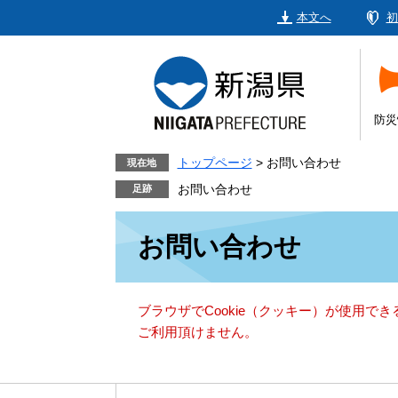
ペ
メ
本文へ
初
ー
ニ
ジ
ュ
の
ー
先
を
頭
飛
防災
で
ば
す。
し
トップページ
>
お問い合わせ
現在地
て
お問い合わせ
本
本
文
お問い合わせ
文
へ
ブラウザでCookie（クッキー）が使用で
ご利用頂けません。