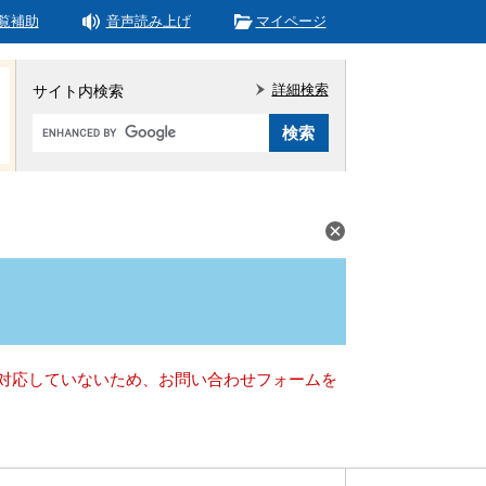
覧補助
音声読み上げ
マイページ
詳細検索
サイト内検索
Google
カ
ス
タ
ム
検
索
）に対応していないため、お問い合わせフォームを