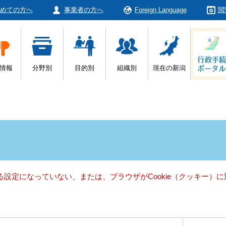
めての方へ
事業者の方へ
Foreign Language
閲
情報
分野別
目的別
組織別
現在の新潟
きる設定になっていない、または、ブラウザがCookie（クッキー