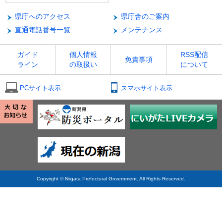
県庁へのアクセス
県庁舎のご案内
直通電話番号一覧
メンテナンス
ガイド
個人情報
RSS配信
免責事項
ライン
の取扱い
について
PCサイト表示
スマホサイト表示
Copyright © Niigata Prefectural Government. All Rights Reserved.