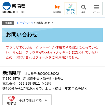
ペ
メ
ー
ニ
ジ
ュ
の
ー
先
を
トップページ
>
お問い合わせ
現在地
頭
飛
本
で
ば
お問い合わせ
文
す。
し
て
本
ブラウザでCookie（クッキー）が使用できる設定になっていな
文
い、または、ブラウザがCookie（クッキー）に対応していない
へ
ため、お問い合わせフォームをご利用頂けません。
新潟県庁
法人番号 5000020150002
〒950-8570 新潟市中央区新光町4番地1
電話番号：025-285-5511（代表）
8時30分から17時15分まで、土日・祝日・年末年始を除く
手話で電話する