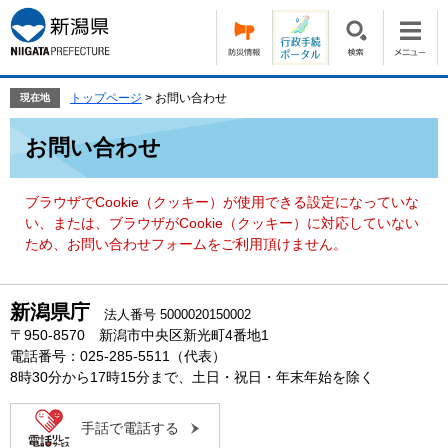
ペ
メ
ー
ニ
ジ
ュ
の
ー
先
を
トップページ
>
お問い合わせ
現在地
頭
飛
本
で
ば
お問い合わせ
文
す。
し
て
本
ブラウザでCookie（クッキー）が使用できる設定になっていな
文
い、または、ブラウザがCookie（クッキー）に対応していない
へ
ため、お問い合わせフォームをご利用頂けません。
新潟県庁
法人番号 5000020150002
〒950-8570 新潟市中央区新光町4番地1
電話番号：025-285-5511（代表）
8時30分から17時15分まで、土日・祝日・年末年始を除く
手話で電話する