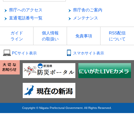
県庁へのアクセス
県庁舎のご案内
直通電話番号一覧
メンテナンス
ガイド
個人情報
RSS配信
免責事項
ライン
の取扱い
について
PCサイト表示
スマホサイト表示
Copyright © Niigata Prefectural Government. All Rights Reserved.