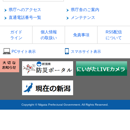
県庁へのアクセス
県庁舎のご案内
直通電話番号一覧
メンテナンス
ガイド
個人情報
RSS配信
免責事項
ライン
の取扱い
について
PCサイト表示
スマホサイト表示
Copyright © Niigata Prefectural Government. All Rights Reserved.