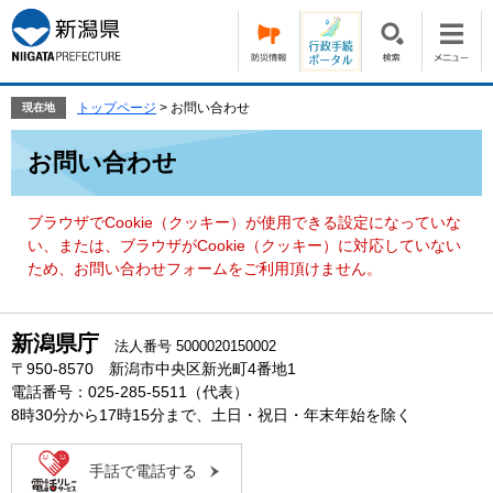
ペ
メ
ー
ニ
ジ
ュ
の
ー
先
を
トップページ
>
お問い合わせ
現在地
頭
飛
本
で
ば
お問い合わせ
文
す。
し
て
本
ブラウザでCookie（クッキー）が使用できる設定になっていな
文
い、または、ブラウザがCookie（クッキー）に対応していない
へ
ため、お問い合わせフォームをご利用頂けません。
新潟県庁
法人番号 5000020150002
〒950-8570 新潟市中央区新光町4番地1
電話番号：025-285-5511（代表）
8時30分から17時15分まで、土日・祝日・年末年始を除く
手話で電話する