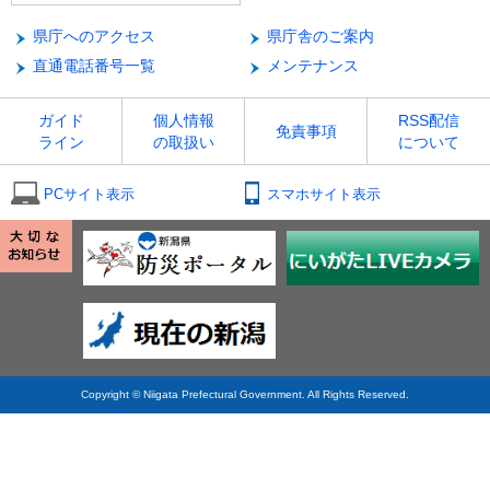
県庁へのアクセス
県庁舎のご案内
直通電話番号一覧
メンテナンス
ガイド
個人情報
RSS配信
免責事項
ライン
の取扱い
について
PCサイト表示
スマホサイト表示
Copyright © Niigata Prefectural Government. All Rights Reserved.