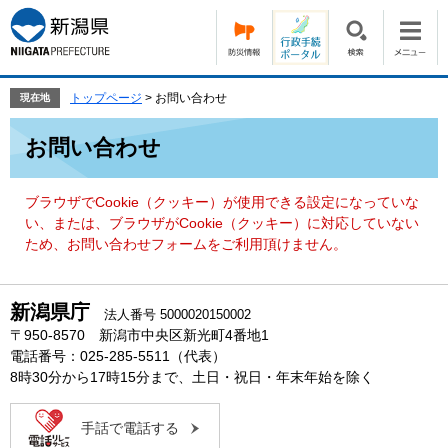
ペ
メ
ー
ニ
ジ
ュ
の
ー
先
を
トップページ
>
お問い合わせ
現在地
頭
飛
本
で
ば
お問い合わせ
文
す。
し
て
本
ブラウザでCookie（クッキー）が使用できる設定になっていな
文
い、または、ブラウザがCookie（クッキー）に対応していない
へ
ため、お問い合わせフォームをご利用頂けません。
新潟県庁
法人番号 5000020150002
〒950-8570 新潟市中央区新光町4番地1
電話番号：025-285-5511（代表）
8時30分から17時15分まで、土日・祝日・年末年始を除く
手話で電話する