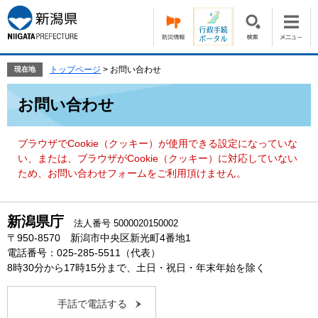
ペ
メ
ー
ニ
ジ
ュ
の
ー
先
を
トップページ
>
お問い合わせ
現在地
頭
飛
本
で
ば
お問い合わせ
文
す。
し
て
本
ブラウザでCookie（クッキー）が使用できる設定になっていな
文
い、または、ブラウザがCookie（クッキー）に対応していない
へ
ため、お問い合わせフォームをご利用頂けません。
新潟県庁
法人番号 5000020150002
〒950-8570 新潟市中央区新光町4番地1
電話番号：025-285-5511（代表）
8時30分から17時15分まで、土日・祝日・年末年始を除く
手話で電話する