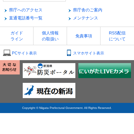
県庁へのアクセス
県庁舎のご案内
直通電話番号一覧
メンテナンス
ガイド
個人情報
RSS配信
免責事項
ライン
の取扱い
について
PCサイト表示
スマホサイト表示
Copyright © Niigata Prefectural Government. All Rights Reserved.