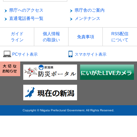
県庁へのアクセス
県庁舎のご案内
直通電話番号一覧
メンテナンス
ガイド
個人情報
RSS配信
免責事項
ライン
の取扱い
について
PCサイト表示
スマホサイト表示
Copyright © Niigata Prefectural Government. All Rights Reserved.