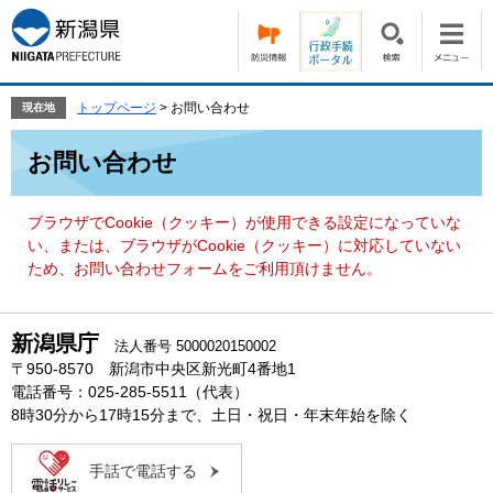
ペ
メ
ー
ニ
ジ
ュ
の
ー
先
を
トップページ
>
お問い合わせ
現在地
頭
飛
本
で
ば
お問い合わせ
文
す。
し
て
本
ブラウザでCookie（クッキー）が使用できる設定になっていな
文
い、または、ブラウザがCookie（クッキー）に対応していない
へ
ため、お問い合わせフォームをご利用頂けません。
新潟県庁
法人番号 5000020150002
〒950-8570 新潟市中央区新光町4番地1
電話番号：025-285-5511（代表）
8時30分から17時15分まで、土日・祝日・年末年始を除く
手話で電話する