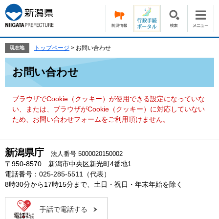
ペ
メ
ー
ニ
ジ
ュ
の
ー
先
を
トップページ
>
お問い合わせ
現在地
頭
飛
本
で
ば
お問い合わせ
文
す。
し
て
本
ブラウザでCookie（クッキー）が使用できる設定になっていな
文
い、または、ブラウザがCookie（クッキー）に対応していない
へ
ため、お問い合わせフォームをご利用頂けません。
新潟県庁
法人番号 5000020150002
〒950-8570 新潟市中央区新光町4番地1
電話番号：025-285-5511（代表）
8時30分から17時15分まで、土日・祝日・年末年始を除く
手話で電話する