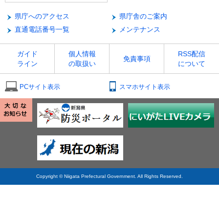
県庁へのアクセス
県庁舎のご案内
直通電話番号一覧
メンテナンス
ガイド
個人情報
RSS配信
免責事項
ライン
の取扱い
について
PCサイト表示
スマホサイト表示
Copyright © Niigata Prefectural Government. All Rights Reserved.