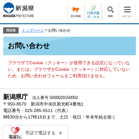
ペ
メ
ー
ニ
ジ
ュ
の
ー
先
を
トップページ
>
お問い合わせ
現在地
頭
飛
本
で
ば
お問い合わせ
文
す。
し
て
本
ブラウザでCookie（クッキー）が使用できる設定になっていな
文
い、または、ブラウザがCookie（クッキー）に対応していない
へ
ため、お問い合わせフォームをご利用頂けません。
新潟県庁
法人番号 5000020150002
〒950-8570 新潟市中央区新光町4番地1
電話番号：025-285-5511（代表）
8時30分から17時15分まで、土日・祝日・年末年始を除く
手話で電話する