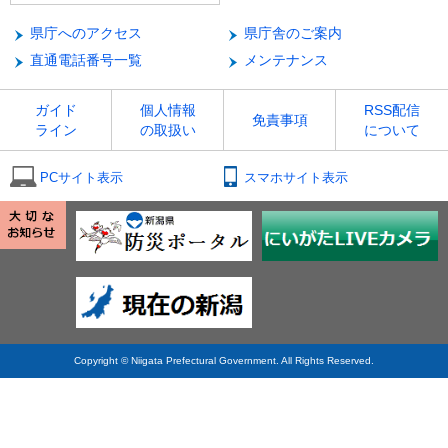
県庁へのアクセス
県庁舎のご案内
直通電話番号一覧
メンテナンス
ガイド
個人情報
RSS配信
免責事項
ライン
の取扱い
について
PCサイト表示
スマホサイト表示
Copyright © Niigata Prefectural Government. All Rights Reserved.