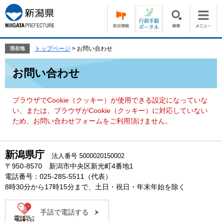
ペ
メ
ー
ニ
ジ
ュ
の
ー
先
を
トップページ
>
お問い合わせ
現在地
頭
飛
本
で
ば
お問い合わせ
文
す。
し
て
本
ブラウザでCookie（クッキー）が使用できる設定になっていな
文
い、または、ブラウザがCookie（クッキー）に対応していない
へ
ため、お問い合わせフォームをご利用頂けません。
新潟県庁
法人番号 5000020150002
〒950-8570 新潟市中央区新光町4番地1
電話番号：025-285-5511（代表）
8時30分から17時15分まで、土日・祝日・年末年始を除く
手話で電話する