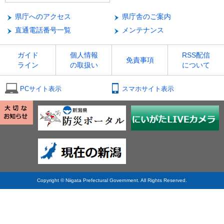
県庁へのアクセス
県庁舎のご案内
直通電話番号一覧
メンテナンス
ガイド
個人情報
RSS配信
免責事項
ライン
の取扱い
について
PCサイト表示
スマホサイト表示
Copyright © Niigata Prefectural Government. All Rights Reserved.