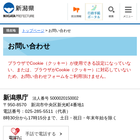
ペ
メ
ー
ニ
ジ
ュ
の
ー
先
を
トップページ
>
お問い合わせ
現在地
頭
飛
本
で
ば
お問い合わせ
文
す。
し
て
本
ブラウザでCookie（クッキー）が使用できる設定になっていな
文
い、または、ブラウザがCookie（クッキー）に対応していない
へ
ため、お問い合わせフォームをご利用頂けません。
新潟県庁
法人番号 5000020150002
〒950-8570 新潟市中央区新光町4番地1
電話番号：025-285-5511（代表）
8時30分から17時15分まで、土日・祝日・年末年始を除く
手話で電話する