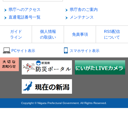
県庁へのアクセス
県庁舎のご案内
直通電話番号一覧
メンテナンス
ガイド
個人情報
RSS配信
免責事項
ライン
の取扱い
について
PCサイト表示
スマホサイト表示
Copyright © Niigata Prefectural Government. All Rights Reserved.