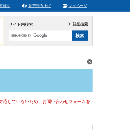
覧補助
音声読み上げ
マイページ
詳細検索
サイト内検索
Google
カ
ス
タ
ム
検
索
）に対応していないため、お問い合わせフォームを