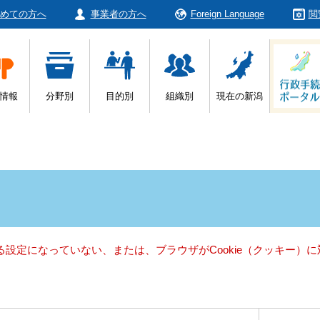
めての方へ
事業者の方へ
Foreign Language
閲
情報
分野別
目的別
組織別
現在の新潟
きる設定になっていない、または、ブラウザがCookie（クッキー