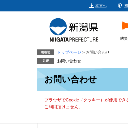
ペ
メ
本文へ
初
ー
ニ
ジ
ュ
の
ー
先
を
頭
飛
防災
で
ば
す。
し
トップページ
>
お問い合わせ
現在地
て
お問い合わせ
本
本
文
お問い合わせ
文
へ
ブラウザでCookie（クッキー）が使用で
ご利用頂けません。