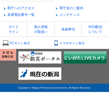
県庁へのアクセス
県庁舎のご案内
直通電話番号一覧
メンテナンス
ガイド
個人情報
RSS配信
免責事項
ライン
の取扱い
について
PCサイト表示
スマホサイト表示
Copyright © Niigata Prefectural Government. All Rights Reserved.