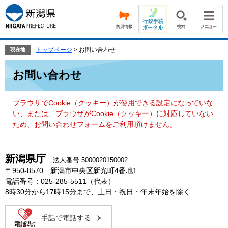
ペ
メ
ー
ニ
ジ
ュ
の
ー
先
を
トップページ
>
お問い合わせ
現在地
頭
飛
本
で
ば
お問い合わせ
文
す。
し
て
本
ブラウザでCookie（クッキー）が使用できる設定になっていな
文
い、または、ブラウザがCookie（クッキー）に対応していない
へ
ため、お問い合わせフォームをご利用頂けません。
新潟県庁
法人番号 5000020150002
〒950-8570 新潟市中央区新光町4番地1
電話番号：025-285-5511（代表）
8時30分から17時15分まで、土日・祝日・年末年始を除く
手話で電話する