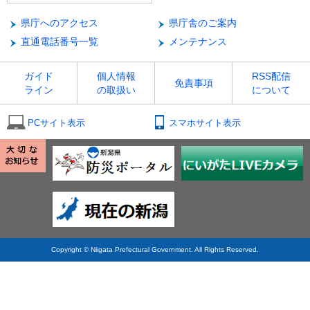
県庁へのアクセス
県庁舎のご案内
直通電話番号一覧
メンテナンス
ガイド
個人情報
RSS配信
免責事項
ライン
の取扱い
について
PCサイト表示
スマホサイト表示
Copyright © Niigata Prefectural Government. All Rights Reserved.