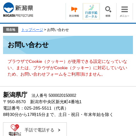
ペ
メ
ー
ニ
ジ
ュ
の
ー
先
を
トップページ
>
お問い合わせ
現在地
頭
飛
本
で
ば
お問い合わせ
文
す。
し
て
本
ブラウザでCookie（クッキー）が使用できる設定になっていな
文
い、または、ブラウザがCookie（クッキー）に対応していない
へ
ため、お問い合わせフォームをご利用頂けません。
新潟県庁
法人番号 5000020150002
〒950-8570 新潟市中央区新光町4番地1
電話番号：025-285-5511（代表）
8時30分から17時15分まで、土日・祝日・年末年始を除く
手話で電話する