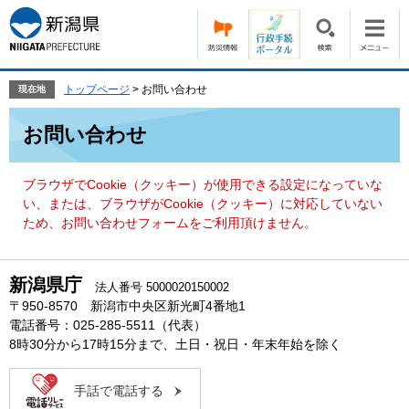
ペ
メ
ー
ニ
ジ
ュ
の
ー
先
を
トップページ
>
お問い合わせ
現在地
頭
飛
本
で
ば
お問い合わせ
文
す。
し
て
本
ブラウザでCookie（クッキー）が使用できる設定になっていな
文
い、または、ブラウザがCookie（クッキー）に対応していない
へ
ため、お問い合わせフォームをご利用頂けません。
新潟県庁
法人番号 5000020150002
〒950-8570 新潟市中央区新光町4番地1
電話番号：025-285-5511（代表）
8時30分から17時15分まで、土日・祝日・年末年始を除く
手話で電話する