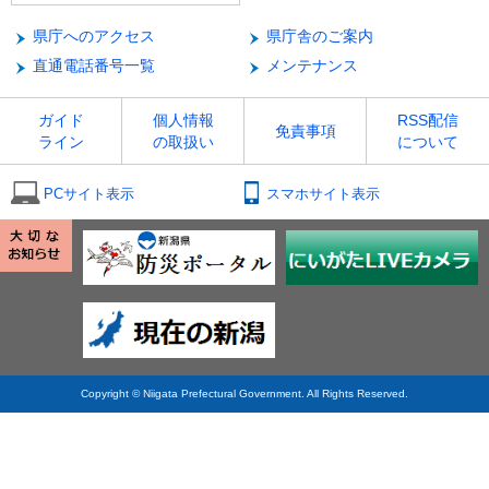
県庁へのアクセス
県庁舎のご案内
直通電話番号一覧
メンテナンス
ガイド
個人情報
RSS配信
免責事項
ライン
の取扱い
について
PCサイト表示
スマホサイト表示
Copyright © Niigata Prefectural Government. All Rights Reserved.