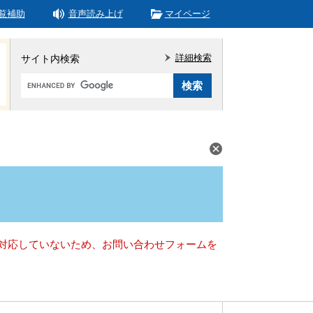
覧補助
音声読み上げ
マイページ
詳細検索
サイト内検索
Google
カ
ス
タ
ム
検
索
）に対応していないため、お問い合わせフォームを