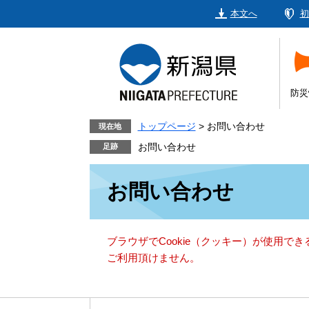
ペ
メ
本文へ
初
ー
ニ
ジ
ュ
の
ー
先
を
頭
飛
防災
で
ば
す。
し
トップページ
>
お問い合わせ
現在地
て
お問い合わせ
本
本
文
お問い合わせ
文
へ
ブラウザでCookie（クッキー）が使用で
ご利用頂けません。