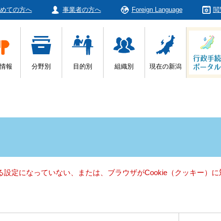
めての方へ
事業者の方へ
Foreign Language
閲
情報
分野別
目的別
組織別
現在の新潟
きる設定になっていない、または、ブラウザがCookie（クッキー