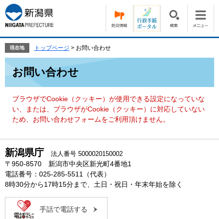
ペ
メ
ー
ニ
ジ
ュ
の
ー
先
を
トップページ
>
お問い合わせ
現在地
頭
飛
本
で
ば
お問い合わせ
文
す。
し
て
本
ブラウザでCookie（クッキー）が使用できる設定になっていな
文
い、または、ブラウザがCookie（クッキー）に対応していない
へ
ため、お問い合わせフォームをご利用頂けません。
新潟県庁
法人番号 5000020150002
〒950-8570 新潟市中央区新光町4番地1
電話番号：025-285-5511（代表）
8時30分から17時15分まで、土日・祝日・年末年始を除く
手話で電話する