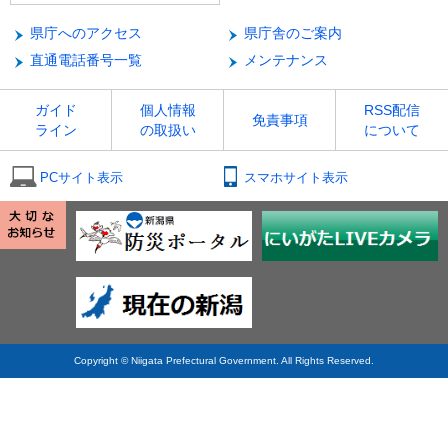
県庁へのアクセス
県庁舎のご案内
直通電話番号一覧
メンテナンス
ガイド
個人情報
RSS配信
免責事項
ライン
の取扱い
について
PCサイト表示
スマホサイト表示
Copyright © Niigata Prefectural Government. All Rights Reserved.