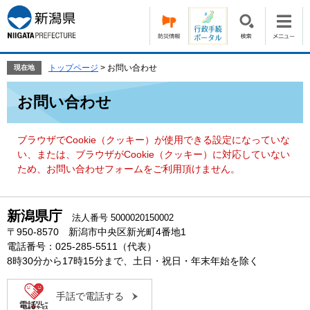
ペ
メ
ー
ニ
ジ
ュ
の
ー
先
を
トップページ
>
お問い合わせ
現在地
頭
飛
本
で
ば
お問い合わせ
文
す。
し
て
本
ブラウザでCookie（クッキー）が使用できる設定になっていな
文
い、または、ブラウザがCookie（クッキー）に対応していない
へ
ため、お問い合わせフォームをご利用頂けません。
新潟県庁
法人番号 5000020150002
〒950-8570 新潟市中央区新光町4番地1
電話番号：025-285-5511（代表）
8時30分から17時15分まで、土日・祝日・年末年始を除く
手話で電話する