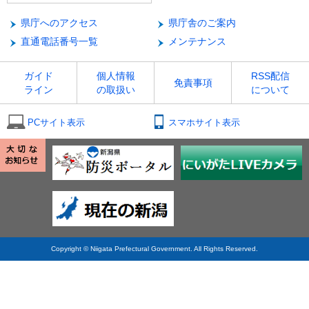
県庁へのアクセス
県庁舎のご案内
直通電話番号一覧
メンテナンス
ガイド
個人情報
RSS配信
免責事項
ライン
の取扱い
について
PCサイト表示
スマホサイト表示
Copyright © Niigata Prefectural Government. All Rights Reserved.