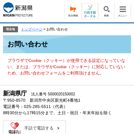
ペ
メ
ー
ニ
ジ
ュ
の
ー
先
を
トップページ
>
お問い合わせ
現在地
頭
飛
本
で
ば
お問い合わせ
文
す。
し
て
本
ブラウザでCookie（クッキー）が使用できる設定になっていな
文
い、または、ブラウザがCookie（クッキー）に対応していない
へ
ため、お問い合わせフォームをご利用頂けません。
新潟県庁
法人番号 5000020150002
〒950-8570 新潟市中央区新光町4番地1
電話番号：025-285-5511（代表）
8時30分から17時15分まで、土日・祝日・年末年始を除く
手話で電話する