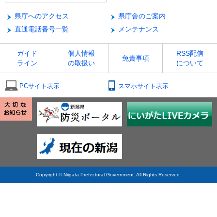
県庁へのアクセス
県庁舎のご案内
直通電話番号一覧
メンテナンス
ガイド
個人情報
RSS配信
免責事項
ライン
の取扱い
について
PCサイト表示
スマホサイト表示
Copyright © Niigata Prefectural Government. All Rights Reserved.