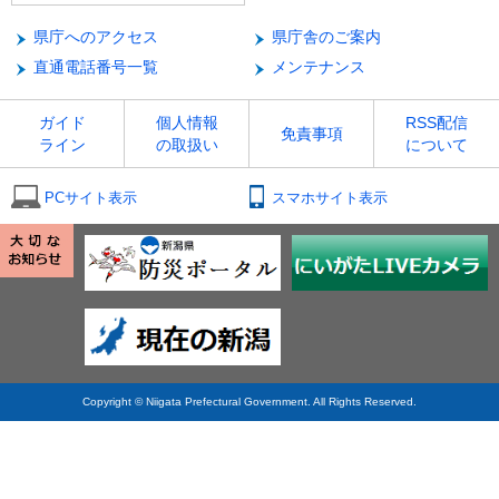
県庁へのアクセス
県庁舎のご案内
直通電話番号一覧
メンテナンス
ガイド
個人情報
RSS配信
免責事項
ライン
の取扱い
について
PCサイト表示
スマホサイト表示
Copyright © Niigata Prefectural Government. All Rights Reserved.