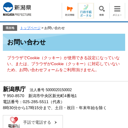
ペ
メ
ー
ニ
ジ
ュ
の
ー
先
を
トップページ
>
お問い合わせ
現在地
頭
飛
本
で
ば
お問い合わせ
文
す。
し
て
本
ブラウザでCookie（クッキー）が使用できる設定になっていな
文
い、または、ブラウザがCookie（クッキー）に対応していない
へ
ため、お問い合わせフォームをご利用頂けません。
新潟県庁
法人番号 5000020150002
〒950-8570 新潟市中央区新光町4番地1
電話番号：025-285-5511（代表）
8時30分から17時15分まで、土日・祝日・年末年始を除く
手話で電話する