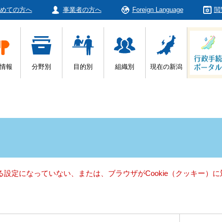
めての方へ
事業者の方へ
Foreign Language
閲
情報
分野別
目的別
組織別
現在の新潟
きる設定になっていない、または、ブラウザがCookie（クッキー