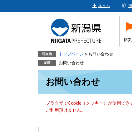
ペ
メ
本文へ
初
ー
ニ
ジ
ュ
の
ー
先
を
頭
飛
防災
で
ば
す。
し
トップページ
>
お問い合わせ
現在地
て
お問い合わせ
本
本
文
お問い合わせ
文
へ
ブラウザでCookie（クッキー）が使用で
ご利用頂けません。