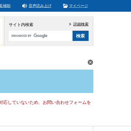
覧補助
音声読み上げ
マイページ
詳細検索
サイト内検索
Google
カ
ス
タ
ム
検
索
）に対応していないため、お問い合わせフォームを