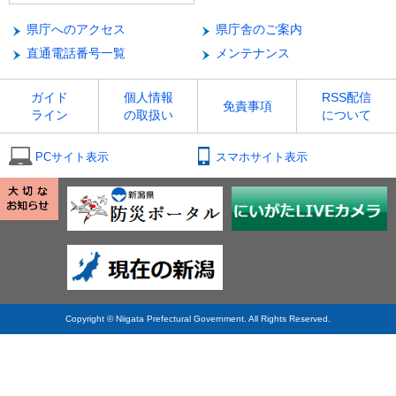
県庁へのアクセス
県庁舎のご案内
直通電話番号一覧
メンテナンス
ガイド
個人情報
RSS配信
免責事項
ライン
の取扱い
について
PCサイト表示
スマホサイト表示
Copyright © Niigata Prefectural Government. All Rights Reserved.