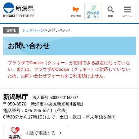
ペ
メ
ー
ニ
ジ
ュ
の
ー
先
を
トップページ
>
お問い合わせ
現在地
頭
飛
本
で
ば
お問い合わせ
文
す。
し
て
本
ブラウザでCookie（クッキー）が使用できる設定になっていな
文
い、または、ブラウザがCookie（クッキー）に対応していない
へ
ため、お問い合わせフォームをご利用頂けません。
新潟県庁
法人番号 5000020150002
〒950-8570 新潟市中央区新光町4番地1
電話番号：025-285-5511（代表）
8時30分から17時15分まで、土日・祝日・年末年始を除く
手話で電話する