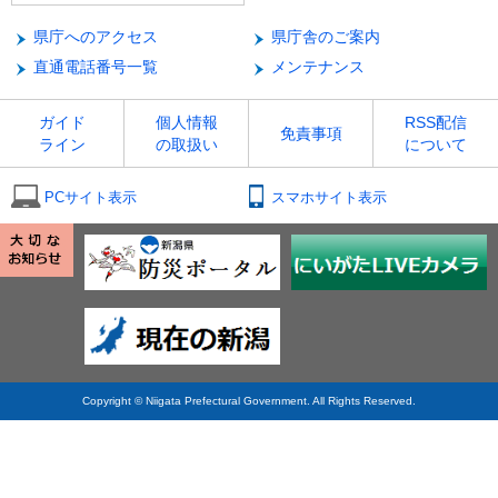
県庁へのアクセス
県庁舎のご案内
直通電話番号一覧
メンテナンス
ガイド
個人情報
RSS配信
免責事項
ライン
の取扱い
について
PCサイト表示
スマホサイト表示
Copyright © Niigata Prefectural Government. All Rights Reserved.