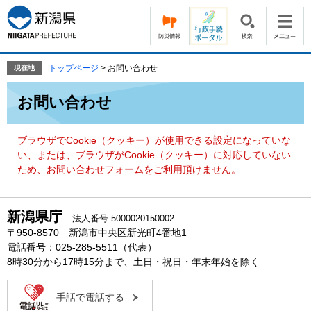
ペ
メ
ー
ニ
ジ
ュ
の
ー
先
を
トップページ
>
お問い合わせ
現在地
頭
飛
本
で
ば
お問い合わせ
文
す。
し
て
本
ブラウザでCookie（クッキー）が使用できる設定になっていな
文
い、または、ブラウザがCookie（クッキー）に対応していない
へ
ため、お問い合わせフォームをご利用頂けません。
新潟県庁
法人番号 5000020150002
〒950-8570 新潟市中央区新光町4番地1
電話番号：025-285-5511（代表）
8時30分から17時15分まで、土日・祝日・年末年始を除く
手話で電話する