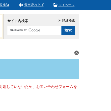
覧補助
音声読み上げ
マイページ
詳細検索
サイト内検索
Google
カ
ス
タ
ム
検
索
）に対応していないため、お問い合わせフォームを