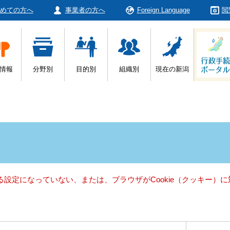
めての方へ
事業者の方へ
Foreign Language
閲
情報
分野別
目的別
組織別
現在の新潟
きる設定になっていない、または、ブラウザがCookie（クッキー