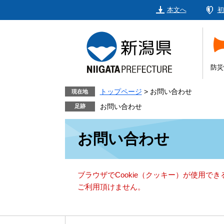
ペ
メ
本文へ
初
ー
ニ
ジ
ュ
の
ー
先
を
頭
飛
防災
で
ば
す。
し
トップページ
>
お問い合わせ
現在地
て
お問い合わせ
本
本
文
お問い合わせ
文
へ
ブラウザでCookie（クッキー）が使用で
ご利用頂けません。