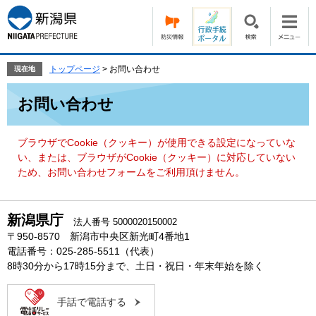
ペ
メ
ー
ニ
ジ
ュ
の
ー
先
を
トップページ
>
お問い合わせ
現在地
頭
飛
本
で
ば
お問い合わせ
文
す。
し
て
本
ブラウザでCookie（クッキー）が使用できる設定になっていな
文
い、または、ブラウザがCookie（クッキー）に対応していない
へ
ため、お問い合わせフォームをご利用頂けません。
新潟県庁
法人番号 5000020150002
〒950-8570 新潟市中央区新光町4番地1
電話番号：025-285-5511（代表）
8時30分から17時15分まで、土日・祝日・年末年始を除く
手話で電話する