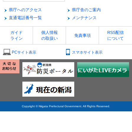
県庁へのアクセス
県庁舎のご案内
直通電話番号一覧
メンテナンス
ガイド
個人情報
RSS配信
免責事項
ライン
の取扱い
について
PCサイト表示
スマホサイト表示
Copyright © Niigata Prefectural Government. All Rights Reserved.