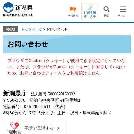
ペ
メ
ー
ニ
ジ
ュ
の
ー
先
を
トップページ
>
お問い合わせ
現在地
頭
飛
本
で
ば
お問い合わせ
文
す。
し
て
本
ブラウザでCookie（クッキー）が使用できる設定になっていな
文
い、または、ブラウザがCookie（クッキー）に対応していない
へ
ため、お問い合わせフォームをご利用頂けません。
新潟県庁
法人番号 5000020150002
〒950-8570 新潟市中央区新光町4番地1
電話番号：025-285-5511（代表）
8時30分から17時15分まで、土日・祝日・年末年始を除く
手話で電話する