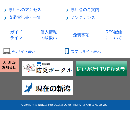
県庁へのアクセス
県庁舎のご案内
直通電話番号一覧
メンテナンス
ガイド
個人情報
RSS配信
免責事項
ライン
の取扱い
について
PCサイト表示
スマホサイト表示
Copyright © Niigata Prefectural Government. All Rights Reserved.