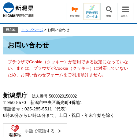
ペ
メ
ー
ニ
ジ
ュ
の
ー
先
を
トップページ
>
お問い合わせ
現在地
頭
飛
本
で
ば
お問い合わせ
文
す。
し
て
本
ブラウザでCookie（クッキー）が使用できる設定になっていな
文
い、または、ブラウザがCookie（クッキー）に対応していない
へ
ため、お問い合わせフォームをご利用頂けません。
新潟県庁
法人番号 5000020150002
〒950-8570 新潟市中央区新光町4番地1
電話番号：025-285-5511（代表）
8時30分から17時15分まで、土日・祝日・年末年始を除く
手話で電話する