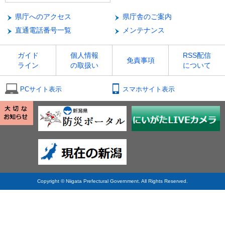
県庁へのアクセス
県庁舎のご案内
直通電話番号一覧
メンテナンス
ガイド
個人情報
RSS配信
免責事項
ライン
の取扱い
について
PCサイト表示
スマホサイト表示
Copyright © Niigata Prefectural Government. All Rights Reserved.