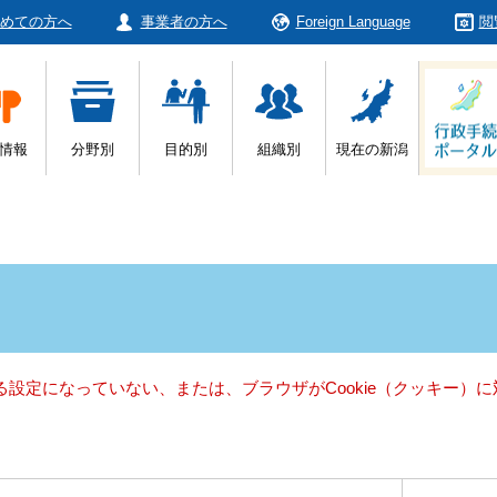
めての方へ
事業者の方へ
Foreign Language
閲
情報
分野別
目的別
組織別
現在の新潟
きる設定になっていない、または、ブラウザがCookie（クッキー