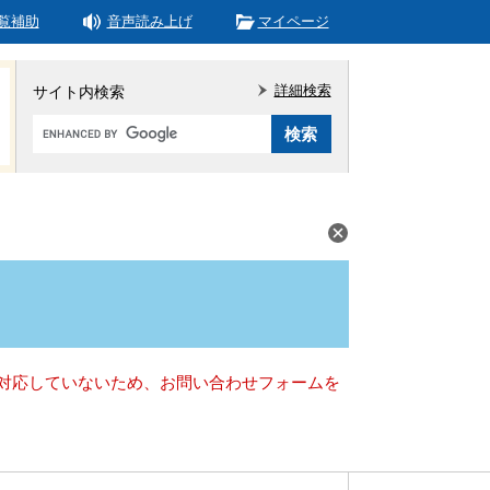
覧補助
音声読み上げ
マイページ
詳細検索
サイト内検索
Google
カ
ス
タ
ム
検
索
）に対応していないため、お問い合わせフォームを