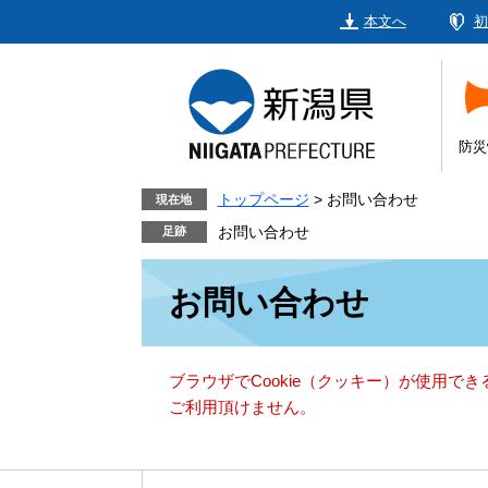
ペ
メ
本文へ
初
ー
ニ
ジ
ュ
の
ー
先
を
頭
飛
防災
で
ば
す。
し
トップページ
>
お問い合わせ
現在地
て
お問い合わせ
本
本
文
お問い合わせ
文
へ
ブラウザでCookie（クッキー）が使用で
ご利用頂けません。