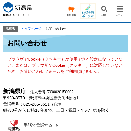
ペ
メ
ー
ニ
ジ
ュ
の
ー
先
を
トップページ
>
お問い合わせ
現在地
頭
飛
本
で
ば
お問い合わせ
文
す。
し
て
本
ブラウザでCookie（クッキー）が使用できる設定になっていな
文
い、または、ブラウザがCookie（クッキー）に対応していない
へ
ため、お問い合わせフォームをご利用頂けません。
新潟県庁
法人番号 5000020150002
〒950-8570 新潟市中央区新光町4番地1
電話番号：025-285-5511（代表）
8時30分から17時15分まで、土日・祝日・年末年始を除く
手話で電話する