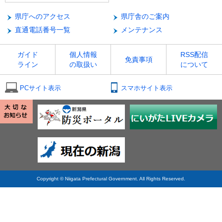
県庁へのアクセス
県庁舎のご案内
直通電話番号一覧
メンテナンス
ガイド
個人情報
RSS配信
免責事項
ライン
の取扱い
について
PCサイト表示
スマホサイト表示
Copyright © Niigata Prefectural Government. All Rights Reserved.