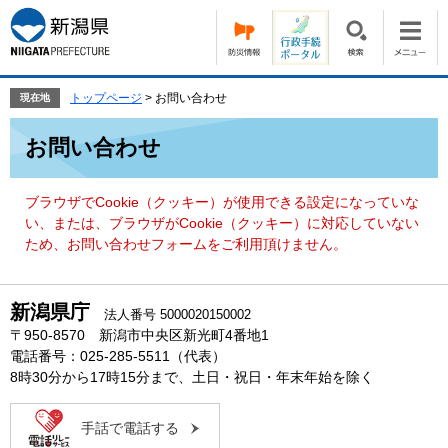
ペ
メ
ー
ニ
ジ
ュ
の
ー
先
を
トップページ
>
お問い合わせ
現在地
頭
飛
本
で
ば
お問い合わせ
文
す。
し
て
本
ブラウザでCookie（クッキー）が使用できる設定になっていな
文
い、または、ブラウザがCookie（クッキー）に対応していない
へ
ため、お問い合わせフォームをご利用頂けません。
新潟県庁
法人番号 5000020150002
〒950-8570 新潟市中央区新光町4番地1
電話番号：025-285-5511（代表）
8時30分から17時15分まで、土日・祝日・年末年始を除く
手話で電話する