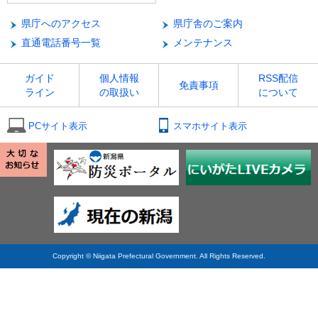
県庁へのアクセス
県庁舎のご案内
直通電話番号一覧
メンテナンス
ガイド
個人情報
RSS配信
免責事項
ライン
の取扱い
について
PCサイト表示
スマホサイト表示
Copyright © Niigata Prefectural Government. All Rights Reserved.