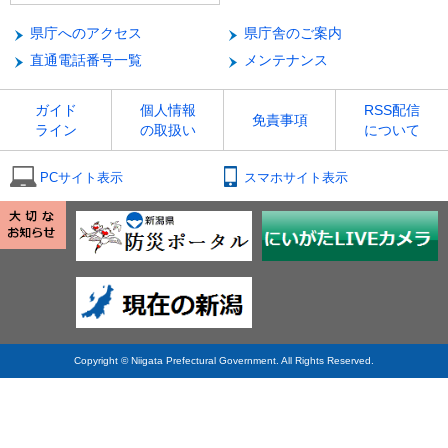
県庁へのアクセス
県庁舎のご案内
直通電話番号一覧
メンテナンス
ガイド
個人情報
RSS配信
免責事項
ライン
の取扱い
について
PCサイト表示
スマホサイト表示
Copyright © Niigata Prefectural Government. All Rights Reserved.