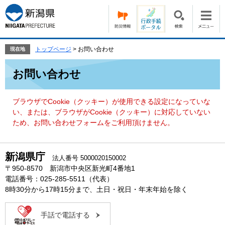
ペ
メ
ー
ニ
ジ
ュ
の
ー
先
を
トップページ
>
お問い合わせ
現在地
頭
飛
本
で
ば
お問い合わせ
文
す。
し
て
本
ブラウザでCookie（クッキー）が使用できる設定になっていな
文
い、または、ブラウザがCookie（クッキー）に対応していない
へ
ため、お問い合わせフォームをご利用頂けません。
新潟県庁
法人番号 5000020150002
〒950-8570 新潟市中央区新光町4番地1
電話番号：025-285-5511（代表）
8時30分から17時15分まで、土日・祝日・年末年始を除く
手話で電話する