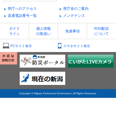
県庁へのアクセス
県庁舎のご案内
直通電話番号一覧
メンテナンス
ガイド
個人情報
RSS配信
免責事項
ライン
の取扱い
について
PCサイト表示
スマホサイト表示
Copyright © Niigata Prefectural Government. All Rights Reserved.