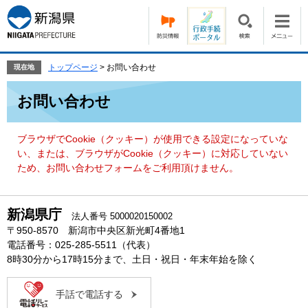
ペ
メ
ー
ニ
ジ
ュ
の
ー
先
を
トップページ
>
お問い合わせ
現在地
頭
飛
本
で
ば
お問い合わせ
文
す。
し
て
本
ブラウザでCookie（クッキー）が使用できる設定になっていな
文
い、または、ブラウザがCookie（クッキー）に対応していない
へ
ため、お問い合わせフォームをご利用頂けません。
新潟県庁
法人番号 5000020150002
〒950-8570 新潟市中央区新光町4番地1
電話番号：025-285-5511（代表）
8時30分から17時15分まで、土日・祝日・年末年始を除く
手話で電話する