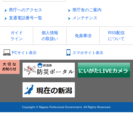
県庁へのアクセス
県庁舎のご案内
直通電話番号一覧
メンテナンス
ガイド
個人情報
RSS配信
免責事項
ライン
の取扱い
について
PCサイト表示
スマホサイト表示
Copyright © Niigata Prefectural Government. All Rights Reserved.