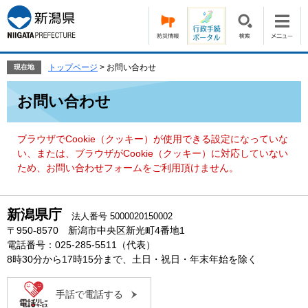
ペ
メ
ー
ニ
ジ
ュ
の
ー
先
を
トップページ
>
お問い合わせ
現在地
頭
飛
本
で
ば
お問い合わせ
文
す。
し
て
本
ブラウザでCookie（クッキー）が使用できる設定になっていな
文
い、または、ブラウザがCookie（クッキー）に対応していない
へ
ため、お問い合わせフォームをご利用頂けません。
新潟県庁
法人番号 5000020150002
〒950-8570 新潟市中央区新光町4番地1
電話番号：025-285-5511（代表）
8時30分から17時15分まで、土日・祝日・年末年始を除く
手話で電話する