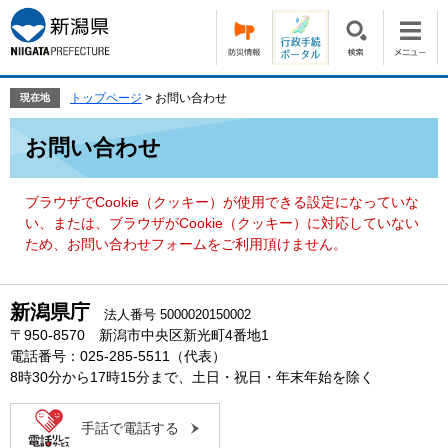
ペ
メ
ー
ニ
ジ
ュ
の
ー
先
を
トップページ
>
お問い合わせ
現在地
頭
飛
本
で
ば
お問い合わせ
文
す。
し
て
本
ブラウザでCookie（クッキー）が使用できる設定になっていな
文
い、または、ブラウザがCookie（クッキー）に対応していない
へ
ため、お問い合わせフォームをご利用頂けません。
新潟県庁
法人番号 5000020150002
〒950-8570 新潟市中央区新光町4番地1
電話番号：025-285-5511（代表）
8時30分から17時15分まで、土日・祝日・年末年始を除く
手話で電話する