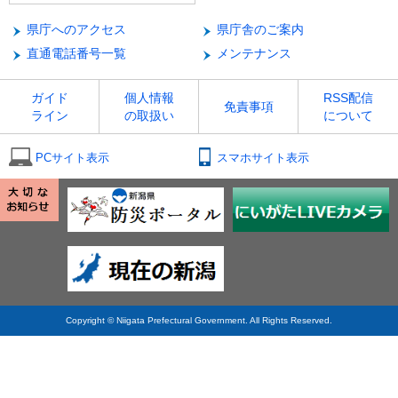
県庁へのアクセス
県庁舎のご案内
直通電話番号一覧
メンテナンス
ガイド
個人情報
RSS配信
免責事項
ライン
の取扱い
について
PCサイト表示
スマホサイト表示
Copyright © Niigata Prefectural Government. All Rights Reserved.