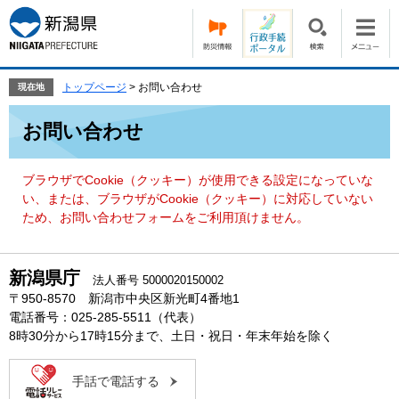
ペ
メ
ー
ニ
ジ
ュ
の
ー
先
を
トップページ
>
お問い合わせ
現在地
頭
飛
本
で
ば
お問い合わせ
文
す。
し
て
本
ブラウザでCookie（クッキー）が使用できる設定になっていな
文
い、または、ブラウザがCookie（クッキー）に対応していない
へ
ため、お問い合わせフォームをご利用頂けません。
新潟県庁
法人番号 5000020150002
〒950-8570 新潟市中央区新光町4番地1
電話番号：025-285-5511（代表）
8時30分から17時15分まで、土日・祝日・年末年始を除く
手話で電話する