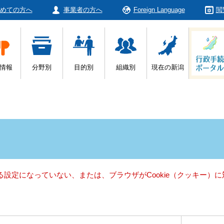
めての方へ
事業者の方へ
Foreign Language
閲
情報
分野別
目的別
組織別
現在の新潟
きる設定になっていない、または、ブラウザがCookie（クッキー