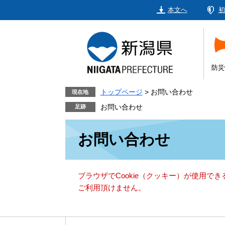
ペ
メ
本文へ
初
ー
ニ
ジ
ュ
の
ー
先
を
頭
飛
防災
で
ば
す。
し
トップページ
>
お問い合わせ
現在地
て
お問い合わせ
本
本
文
お問い合わせ
文
へ
ブラウザでCookie（クッキー）が使用で
ご利用頂けません。