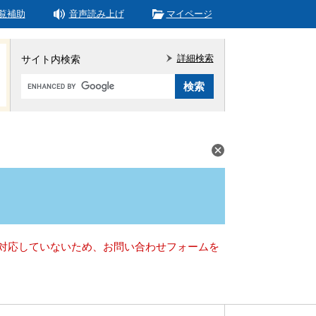
覧補助
音声読み上げ
マイページ
詳細検索
サイト内検索
Google
カ
ス
タ
ム
検
索
）に対応していないため、お問い合わせフォームを