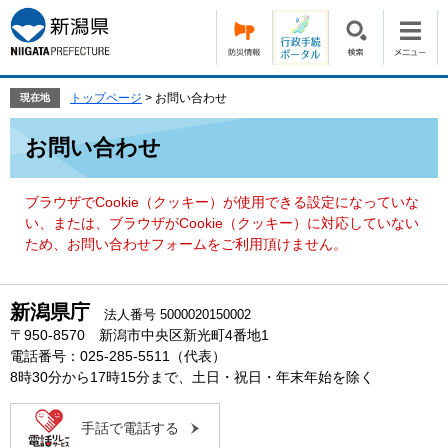
ペ
メ
ー
ニ
ジ
ュ
の
ー
先
を
トップページ
>
お問い合わせ
現在地
頭
飛
本
で
ば
お問い合わせ
文
す。
し
て
本
ブラウザでCookie（クッキー）が使用できる設定になっていな
文
い、または、ブラウザがCookie（クッキー）に対応していない
へ
ため、お問い合わせフォームをご利用頂けません。
新潟県庁
法人番号 5000020150002
〒950-8570 新潟市中央区新光町4番地1
電話番号：025-285-5511（代表）
8時30分から17時15分まで、土日・祝日・年末年始を除く
手話で電話する