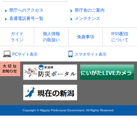
県庁へのアクセス
県庁舎のご案内
直通電話番号一覧
メンテナンス
ガイド
個人情報
RSS配信
免責事項
ライン
の取扱い
について
PCサイト表示
スマホサイト表示
Copyright © Niigata Prefectural Government. All Rights Reserved.