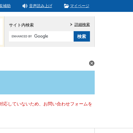
覧補助
音声読み上げ
マイページ
詳細検索
サイト内検索
Google
カ
ス
タ
ム
検
索
）に対応していないため、お問い合わせフォームを