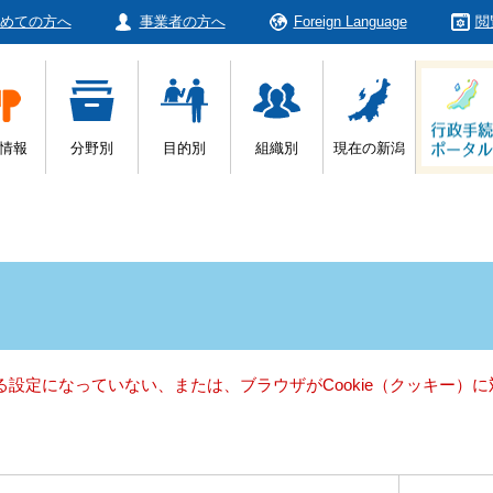
めての方へ
事業者の方へ
Foreign Language
閲
情報
分野別
目的別
組織別
現在の新潟
きる設定になっていない、または、ブラウザがCookie（クッキー