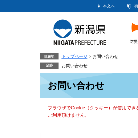
ペ
メ
本文へ
初
ー
ニ
ジ
ュ
の
ー
先
を
頭
飛
防災
で
ば
す。
し
トップページ
>
お問い合わせ
現在地
て
お問い合わせ
本
本
文
お問い合わせ
文
へ
ブラウザでCookie（クッキー）が使用で
ご利用頂けません。