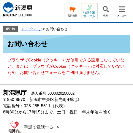
ペ
メ
ー
ニ
ジ
ュ
の
ー
先
を
トップページ
>
お問い合わせ
現在地
頭
飛
本
で
ば
お問い合わせ
文
す。
し
て
本
ブラウザでCookie（クッキー）が使用できる設定になっていな
文
い、または、ブラウザがCookie（クッキー）に対応していない
へ
ため、お問い合わせフォームをご利用頂けません。
新潟県庁
法人番号 5000020150002
〒950-8570 新潟市中央区新光町4番地1
電話番号：025-285-5511（代表）
8時30分から17時15分まで、土日・祝日・年末年始を除く
手話で電話する