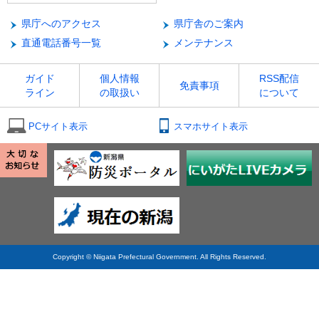
県庁へのアクセス
県庁舎のご案内
直通電話番号一覧
メンテナンス
ガイド
個人情報
RSS配信
免責事項
ライン
の取扱い
について
PCサイト表示
スマホサイト表示
Copyright © Niigata Prefectural Government. All Rights Reserved.