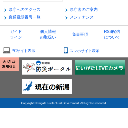
県庁へのアクセス
県庁舎のご案内
直通電話番号一覧
メンテナンス
ガイド
個人情報
RSS配信
免責事項
ライン
の取扱い
について
PCサイト表示
スマホサイト表示
Copyright © Niigata Prefectural Government. All Rights Reserved.