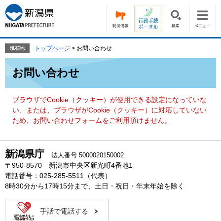
ペ
メ
ー
ニ
ジ
ュ
の
ー
先
を
トップページ
>
お問い合わせ
現在地
頭
飛
本
で
ば
お問い合わせ
文
す。
し
て
本
ブラウザでCookie（クッキー）が使用できる設定になっていな
文
い、または、ブラウザがCookie（クッキー）に対応していない
へ
ため、お問い合わせフォームをご利用頂けません。
新潟県庁
法人番号 5000020150002
〒950-8570 新潟市中央区新光町4番地1
電話番号：025-285-5511（代表）
8時30分から17時15分まで、土日・祝日・年末年始を除く
手話で電話する