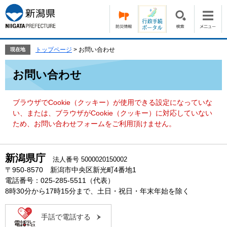
ペ
メ
ー
ニ
ジ
ュ
の
ー
先
を
トップページ
>
お問い合わせ
現在地
頭
飛
本
で
ば
お問い合わせ
文
す。
し
て
本
ブラウザでCookie（クッキー）が使用できる設定になっていな
文
い、または、ブラウザがCookie（クッキー）に対応していない
へ
ため、お問い合わせフォームをご利用頂けません。
新潟県庁
法人番号 5000020150002
〒950-8570 新潟市中央区新光町4番地1
電話番号：025-285-5511（代表）
8時30分から17時15分まで、土日・祝日・年末年始を除く
手話で電話する