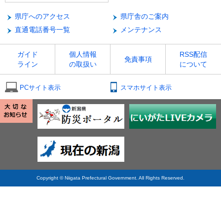
県庁へのアクセス
県庁舎のご案内
直通電話番号一覧
メンテナンス
ガイド
個人情報
RSS配信
免責事項
ライン
の取扱い
について
PCサイト表示
スマホサイト表示
Copyright © Niigata Prefectural Government. All Rights Reserved.