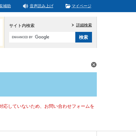
覧補助
音声読み上げ
マイページ
詳細検索
サイト内検索
Google
カ
ス
タ
ム
検
索
）に対応していないため、お問い合わせフォームを