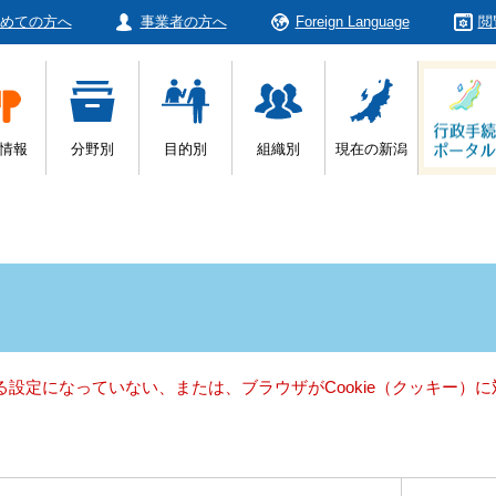
めての方へ
事業者の方へ
Foreign Language
閲
情報
分野別
目的別
組織別
現在の新潟
きる設定になっていない、または、ブラウザがCookie（クッキー