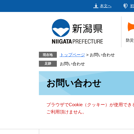
ペ
メ
本文へ
初
ー
ニ
ジ
ュ
の
ー
先
を
頭
飛
防災
で
ば
す。
し
トップページ
>
お問い合わせ
現在地
て
お問い合わせ
本
本
文
お問い合わせ
文
へ
ブラウザでCookie（クッキー）が使用で
ご利用頂けません。