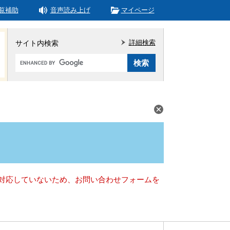
覧補助
音声読み上げ
マイページ
詳細検索
サイト内検索
Google
カ
ス
タ
ム
検
索
）に対応していないため、お問い合わせフォームを