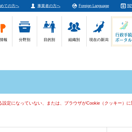
めての方へ
事業者の方へ
Foreign Language
閲
情報
分野別
目的別
組織別
現在の新潟
きる設定になっていない、または、ブラウザがCookie（クッキー