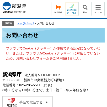
ペ
メ
ー
ニ
ジ
ュ
の
ー
先
を
トップページ
>
お問い合わせ
現在地
頭
飛
本
で
ば
お問い合わせ
文
す。
し
て
本
ブラウザでCookie（クッキー）が使用できる設定になっていな
文
い、または、ブラウザがCookie（クッキー）に対応していない
へ
ため、お問い合わせフォームをご利用頂けません。
新潟県庁
法人番号 5000020150002
〒950-8570 新潟市中央区新光町4番地1
電話番号：025-285-5511（代表）
8時30分から17時15分まで、土日・祝日・年末年始を除く
手話で電話する