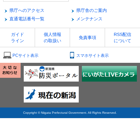
県庁へのアクセス
県庁舎のご案内
直通電話番号一覧
メンテナンス
ガイド
個人情報
RSS配信
免責事項
ライン
の取扱い
について
PCサイト表示
スマホサイト表示
Copyright © Niigata Prefectural Government. All Rights Reserved.