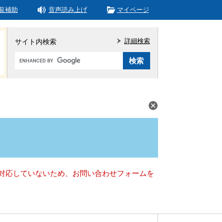
覧補助
音声読み上げ
マイページ
詳細検索
サイト内検索
Google
カ
ス
タ
ム
検
索
）に対応していないため、お問い合わせフォームを