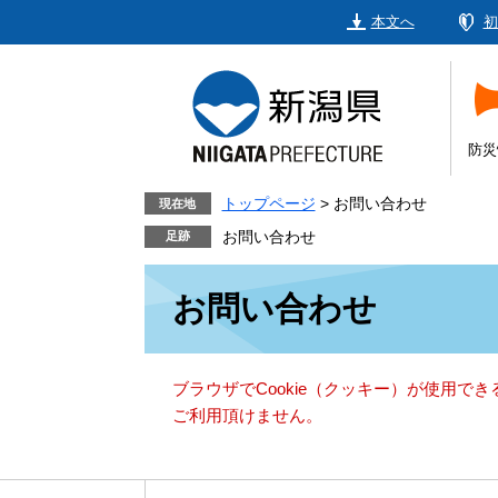
ペ
メ
本文へ
初
ー
ニ
ジ
ュ
の
ー
先
を
頭
飛
防災
で
ば
す。
し
トップページ
>
お問い合わせ
現在地
て
お問い合わせ
本
本
文
お問い合わせ
文
へ
ブラウザでCookie（クッキー）が使用で
ご利用頂けません。