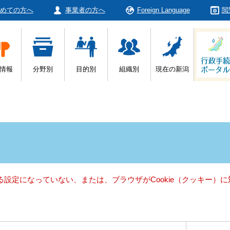
めての方へ
事業者の方へ
Foreign Language
閲
情報
分野別
目的別
組織別
現在の新潟
きる設定になっていない、または、ブラウザがCookie（クッキー