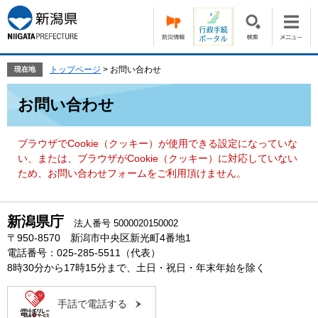
ペ
メ
ー
ニ
ジ
ュ
の
ー
先
を
トップページ
>
お問い合わせ
現在地
頭
飛
本
で
ば
お問い合わせ
文
す。
し
て
本
ブラウザでCookie（クッキー）が使用できる設定になっていな
文
い、または、ブラウザがCookie（クッキー）に対応していない
へ
ため、お問い合わせフォームをご利用頂けません。
新潟県庁
法人番号 5000020150002
〒950-8570 新潟市中央区新光町4番地1
電話番号：025-285-5511（代表）
8時30分から17時15分まで、土日・祝日・年末年始を除く
手話で電話する