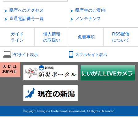
県庁へのアクセス
県庁舎のご案内
直通電話番号一覧
メンテナンス
ガイド
個人情報
RSS配信
免責事項
ライン
の取扱い
について
PCサイト表示
スマホサイト表示
Copyright © Niigata Prefectural Government. All Rights Reserved.