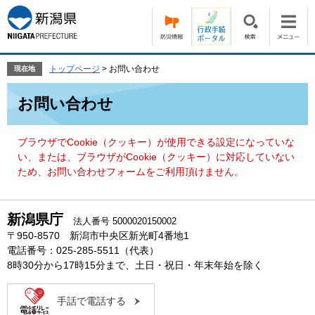
ペ
メ
ー
ニ
ジ
ュ
の
ー
先
を
トップページ
>
お問い合わせ
現在地
頭
飛
本
で
ば
お問い合わせ
文
す。
し
て
本
ブラウザでCookie（クッキー）が使用できる設定になっていな
文
い、または、ブラウザがCookie（クッキー）に対応していない
へ
ため、お問い合わせフォームをご利用頂けません。
新潟県庁
法人番号 5000020150002
〒950-8570 新潟市中央区新光町4番地1
電話番号：025-285-5511（代表）
8時30分から17時15分まで、土日・祝日・年末年始を除く
手話で電話する