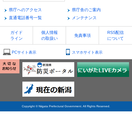
県庁へのアクセス
県庁舎のご案内
直通電話番号一覧
メンテナンス
ガイド
個人情報
RSS配信
免責事項
ライン
の取扱い
について
PCサイト表示
スマホサイト表示
Copyright © Niigata Prefectural Government. All Rights Reserved.