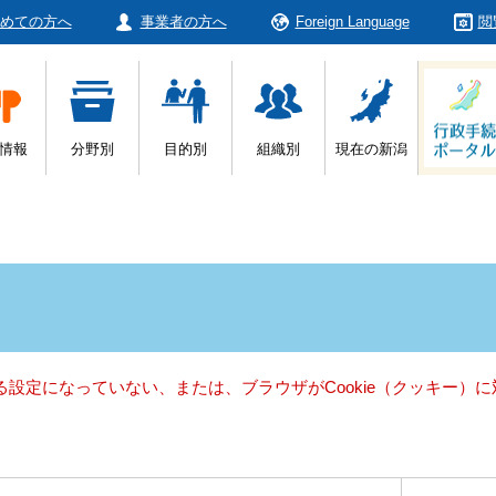
めての方へ
事業者の方へ
Foreign Language
閲
情報
分野別
目的別
組織別
現在の新潟
きる設定になっていない、または、ブラウザがCookie（クッキー