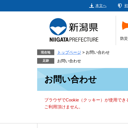
ペ
メ
本文へ
初
ー
ニ
ジ
ュ
の
ー
先
を
頭
飛
防災
で
ば
す。
し
トップページ
>
お問い合わせ
現在地
て
お問い合わせ
本
本
文
お問い合わせ
文
へ
ブラウザでCookie（クッキー）が使用で
ご利用頂けません。