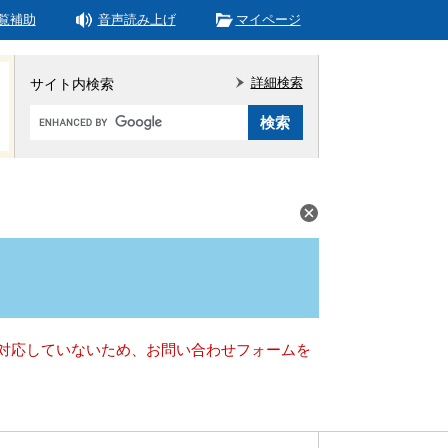
覧補助
音声読み上げ
マイページ
詳細検索
サイト内検索
Google
カ
ス
タ
ム
検
索
）に対応していないため、お問い合わせフォームを